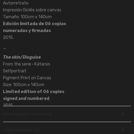
Autorretrato
Impresión Giclée sobre canvas
Tamaño: 100cm x 140cm
Edición limitada de 06 copias
numeradas y firmadas
2015.
_
The skin/Disguise
From the serie • Kátarsis
Selfportrait
Pigment Print on Canvas
Size: 100cm x 140cm
Limited edition of 06 copies
signed and numbered
2015.
Información adicional
Weight
2 kg
Valoraciones (0)